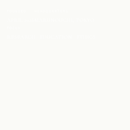
FOUNDED
HEADQUARTERS
APRIL 2026
MARUNOUCHI, TOKYO
FOCUS
RESEARCH · EDUCATION · ETHICS
ABOUT US
研究の知を、社会の実装へ。
From research to real-world application.